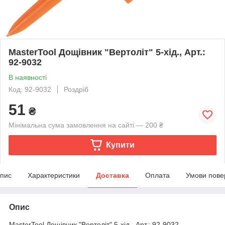
MasterTool Дощівник "Вертоліт" 5-хід., Арт.:
92-9032
В наявності
Код: 92-9032
Роздріб
51
₴
Мінімальна сума замовлення на сайті — 200 ₴
Купити
пис
Характеристики
Доставка
Оплата
Умови пове
Опис
MasterTool Дощівник "Вертоліт" 5-хід., Арт.: 92-9032