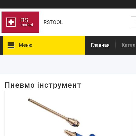
RSTOOL
Меню
Главная
Катал
Фільтри
Ціна
Пневмо інструмент
Наявність
В наявності
5
Товары и услуги