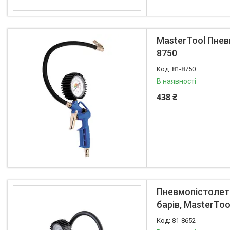
MasterTool Пневм
8750
81-8750
В наявності
438 ₴
Пневмопістолет 
барів, MasterToo
81-8652