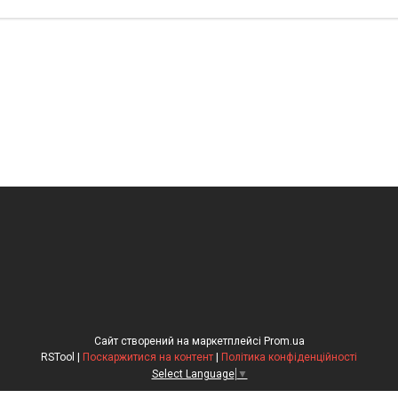
Сайт створений на маркетплейсі
Prom.ua
RSTool |
Поскаржитися на контент
|
Політика конфіденційності
Select Language
▼