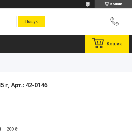
Кошик
Кошик
 г, Арт.: 42-0146
і — 200 ₴