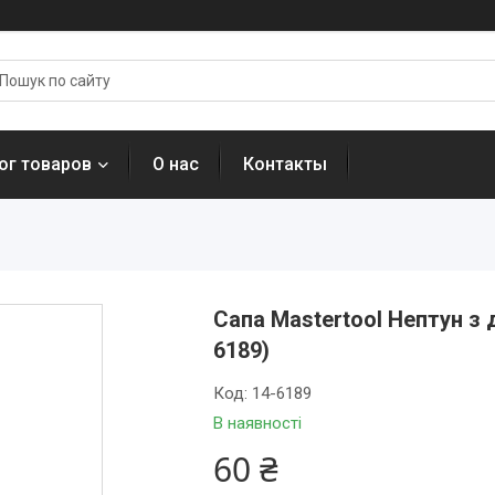
ог товаров
О нас
Контакты
Сапа Mastertool Нептун з
6189)
Код:
14-6189
В наявності
60 ₴