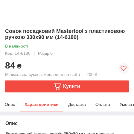
Совок посадковий Mastertool з пластиковою
ручкою 330x90 мм (14-6180)
В наявності
Код: 14-6180
Роздріб
84
₴
Мінімальна сума замовлення на сайті — 200 ₴
Купити
Опис
Характеристики
Доставка
Оплата
Умови 
Опис
Виготовлений із сталі, розмір 350x80 мм, має порожню