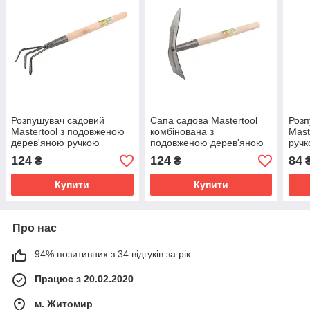
Розпушувач садовий
Сапа садова Mastertool
Розп
Mastertool з подовженою
комбінована з
Mast
дерев'яною ручкою
подовженою дерев'яною
ручк
450x85 мм (14-6195)
ручкою 380x180 мм (14-
6182
124
124
84
₴
₴
6197)
Купити
Купити
Про нас
94% позитивних з 34 відгуків за рік
Працює з 20.02.2020
м. Житомир