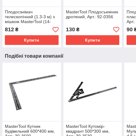
Плодосзнімач
MasterTool Плодосъемник
Пло
телескопічний (1.3-3 м) з
дротяний, Арт.: 92-0356
плас
мішком MasterTool (14-
Арт.
6802)
812
130
90
₴
₴
Купити
Купити
Подібні товари компанії
MasterTool Кутник
MasterTool Кутомір-
Mast
будівельний 600*400 мм,
квадрант 500*300 мм,
Муль