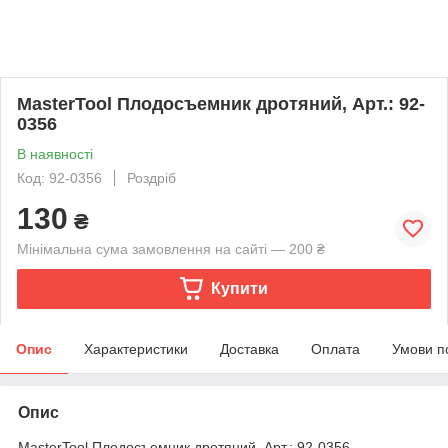
MasterTool Плодосъемник дротяний, Арт.: 92-
0356
В наявності
Код: 92-0356
Роздріб
130
₴
Мінімальна сума замовлення на сайті — 200 ₴
Купити
Опис
Характеристики
Доставка
Оплата
Умови п
Опис
MasterTool Плодосъемник дротяний, Арт.: 92-0356