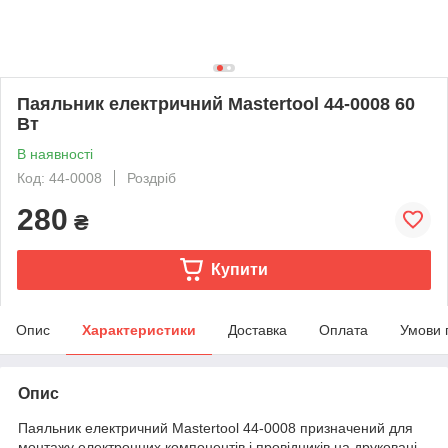
Паяльник електричний Mastertool 44-0008 60
Вт
В наявності
Код: 44-0008
Роздріб
280
₴
Купити
Опис
Характеристики
Доставка
Оплата
Умови 
Опис
Паяльник електричний Mastertool 44-0008 призначений для
монтажу електронних компонентів і провідників на друковані