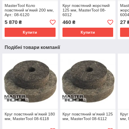
MasterTool Коло
Круг повстяний жорсткий
Mast
повстяний м'який 200 мм,
125 мм, MasterTool 08-
жорс
Арт.: 08-6120
6012
600
5 870
460
27
₴
₴
Купити
Купити
Подібні товари компанії
Круг повстяний м'який 180
Круг повстяний м'який 125
Круг
мм, MasterTool 08-6118
мм, MasterTool 08-6112
мм, 