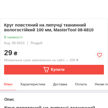
Круг повстяний на липучці тканинний
вологостійкий 100 мм, MasterTool 08-6810
В наявності
Код: 08-6810
Роздріб
29
₴
Мінімальна сума замовлення на сайті — 200 ₴
Купити
Опис
Характеристики
Доставка
Оплата
Умови п
Опис
Круг повстяний на липучці тканинний