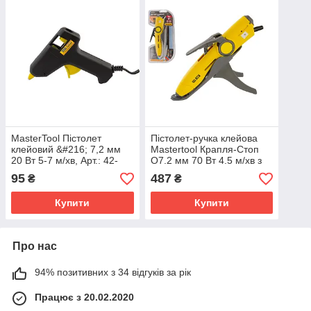
MasterTool Пістолет
Пістолет-ручка клейова
клейовий &#216; 7,2 мм
Mastertool Крапля-Стоп
20 Вт 5-7 м/хв, Арт.: 42-
O7.2 мм 70 Вт 4.5 м/хв з
0511
LED-індикатором (42-
95
487
₴
₴
0516)
Купити
Купити
Про нас
94% позитивних з 34 відгуків за рік
Працює з 20.02.2020