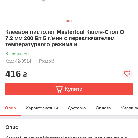
Клеевой пистолет Mastertool Капля-Стоп O
7.2 мм 200 Вт 5 г/мин с переключателем
температурного режима и
В наявності
Код: 42-0514
Роздріб
416
₴
Купити
Опис
Характеристики
Доставка
Оплата
Умови п
Опис
Клеевой пистолет Mastertool предназначен для склеивания