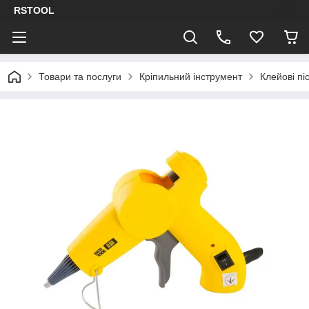
RSTOOL
Товари та послуги
Кріпильний інструмент
Клейові пі