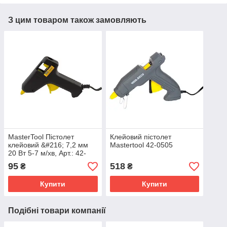
З цим товаром також замовляють
MasterTool Пістолет
Клейовий пістолет
клейовий &#216; 7,2 мм
Mastertool 42-0505
20 Вт 5-7 м/хв, Арт.: 42-
0511
95
518
₴
₴
Купити
Купити
Подібні товари компанії