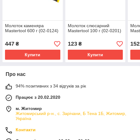
Молоток каменяра
Молоток слюсарний
Мол
Mastertool 600 г (02-0124)
Mastertool 100 г (02-0201)
Mast
447
123
152
₴
₴
Купити
Купити
Про нас
94% позитивних з 34 відгуків за рік
Працює з 20.02.2020
м. Житомир
Житомирський р-н., с. Зарічани, Б Тена 1Б, Житомир,
Україна
Контакти