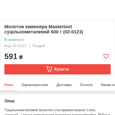
Молоток каменяра Mastertool
суцільнометалевий 600 г (02-0123)
В наявності
Код: 02-0123
Роздріб
591
₴
Купити
Опис
Характеристики
Доставка
Оплата
Умови п
Опис
Суцільнометалевий молоток з інструментальної сталі,
кований, з точно витриманим режимом термообробки. Робоча