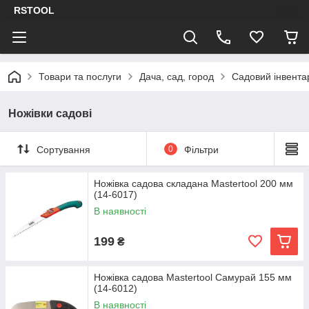
RSTOOL
Товари та послуги
Дача, сад, город
Садовий інвента
Ножівки садові
Сортування
0
Фільтри
Ножівка садова складана Mastertool 200 мм
(14-6017)
В наявності
199
₴
Ножівка садова Mastertool Самурай 155 мм
(14-6012)
В наявності