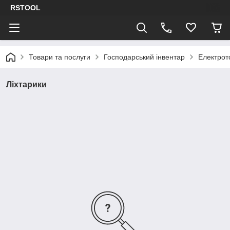
RSTOOL
Товари та послуги
Господарський інвентар
Електрот
Ліхтарики