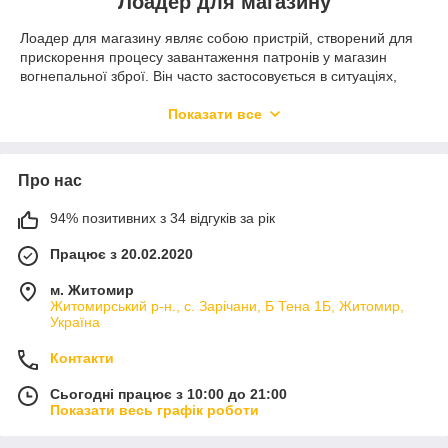
Лоадер для магазину
патронами, що допомагає запобігти їхньому
пошкодженню під час процесу завантаження.
Лоадер для магазину являє собою пристрій, створений для
Лоадери для магазинів можуть бути використані як
прискорення процесу завантаження патронів у магазин
досвідченими стрілками, так і новачками, роблячи процес
вогнепальної зброї. Він часто застосовується в ситуаціях,
завантаження патронів зручнішим і ефективнішим.
коли потрібно завантажити велику кількість патронів,
наприклад, під час підготовки до стрільби на полігоні або в
Показати все
умовах бойових дій.
Ці пристрої можуть мати різні конструкції та принципи роботи.
Деякі лоадери являють собою прості механічні пристрої, що
Про нас
дають змогу швидко й ефективно встановлювати патрони в
магазин, мінімізуючи водночас зусилля стрільця. Інші моделі
94% позитивних з 34 відгуків за рік
можуть бути автоматизованими й обладнані механізмами, які
Працює з 20.02.2020
автоматично завантажують патрони в магазин за допомогою
пружин або інших механізмів.
м. Житомир
Житомирський р-н., с. Зарічани, Б Тена 1Б, Житомир,
Україна
RSTool
— найкращі товари на вигідних
умовах
Контакти
Сьогодні працює з 10:00 до 21:00
Показати весь графік роботи
1